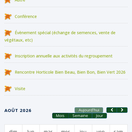
Conférence
Évènement spécial (échange de semences, vente de
végétaux, etc)
Inscription annuelle aux activités du regroupement
Rencontre Horticole Bien Beau, Bien Bon, Bien Vert 2026
Visite
AOÛT 2026
Aujourd'hui
Mois
Semaine
Jour
dim.
lun.
mar.
mer.
jeu.
ven.
sam.