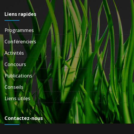
Liens rapides
Programmes
Conférenciers
Activités
Concours
Publications
Conseils
Liens utiles
Contactez-nous