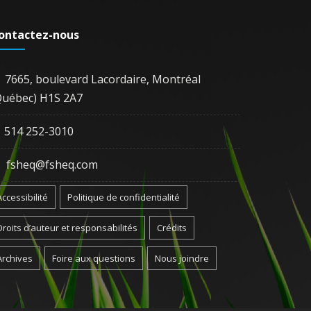
ontactez-nous
7665, boulevard Lacordaire, Montréal
Québec) H1S 2A7
514 252-3010
fsheq@fsheq.com
Accessibilité
Politique de confidentialité
Droits d’auteur et responsabilités
Crédits
Archives
Foire aux questions
Nous joindre