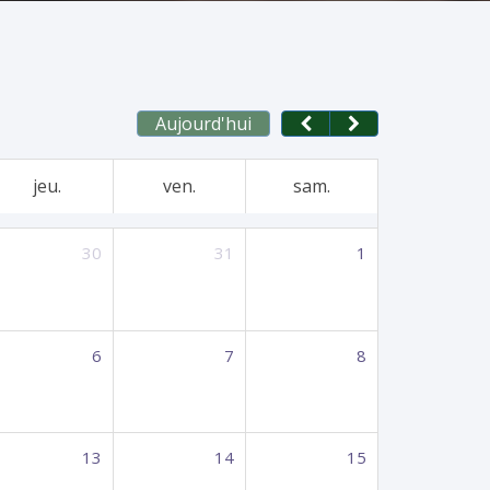
Aujourd'hui
jeu.
ven.
sam.
30
31
1
6
7
8
13
14
15