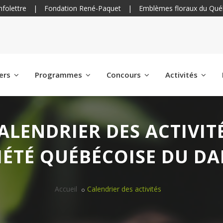
nfolettre
|
Fondation René-Paquet
|
Emblèmes floraux du Qué
iers
Programmes
Concours
Activités
ALENDRIER DES ACTIVIT
IÉTÉ QUÉBÉCOISE DU DA
Accueil
Calendrier des activités