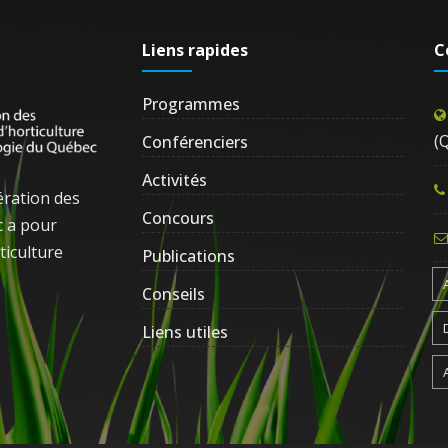
Liens rapides
C
Programmes
(
Conférenciers
Activités
ération des
Concours
c a pour
ticulture
Publications
Conseils
Liens utiles