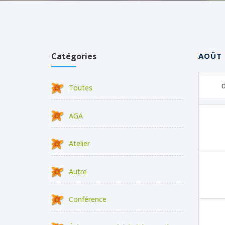
Catégories
AOÛT 
d
Toutes
AGA
Atelier
Autre
Conférence