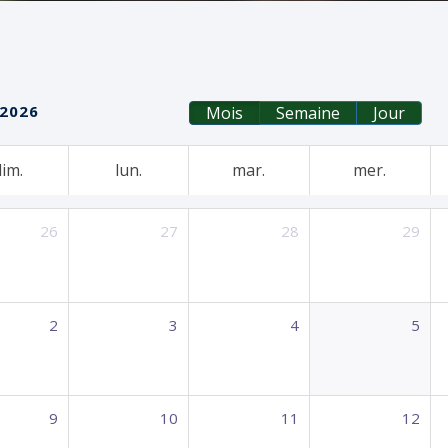
2026
Mois
Semaine
Jour
im.
lun.
mar.
mer.
26
27
28
29
2
3
4
5
9
10
11
12