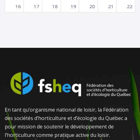
16
17
18
19
20
21
22
23
24
25
26
27
28
29
30
31
1
2
3
4
5
En tant qu’organisme national de loisir, la Fédération
des sociétés d’horticulture et d’écologie du Québec a
pour mission de soutenir le développement de
l’horticulture comme pratique active du loisir.