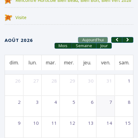
Rencontre Horticole Bien Beau, Bien Bon, Bien Vert 2026
Visite
AOÛT 2026
Aujourd'hui
Mois
Semaine
Jour
dim.
lun.
mar.
mer.
jeu.
ven.
sam.
26
27
28
29
30
31
1
2
3
4
5
6
7
8
9
10
11
12
13
14
15