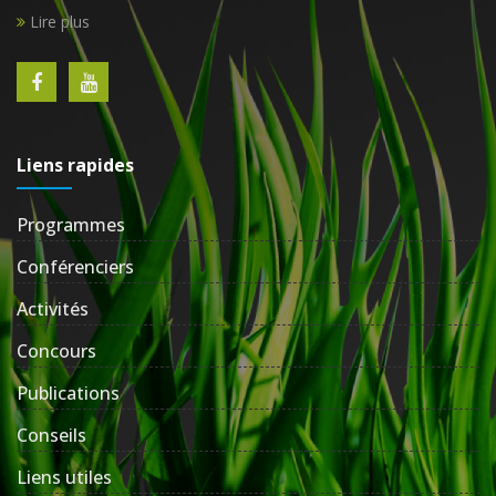
Lire plus
Liens rapides
Programmes
Conférenciers
Activités
Concours
Publications
Conseils
Liens utiles