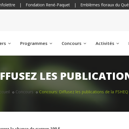
nfolettre
|
Fondation René-Paquet
|
Emblèmes floraux du Qué
iers
Programmes
Concours
Activités
FFUSEZ LES PUBLICATION
ccueil
Concours
Concours: Diffusez les publications de la FSHEQ
courez la chance de gagner 100 $