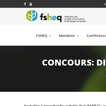
I
FSHEQ
Membres
Conférenc
CONCOURS: DI
A
Invitation à propulser les activités de la FSHEQ : 