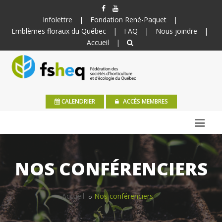
Infolettre
|
Fondation René-Paquet
|
Emblèmes floraux du Québec
|
FAQ
|
Nous joindre
|
Accueil
|
CALENDRIER
ACCÈS MEMBRES
NOS CONFÉRENCIERS
Accueil
Nos conférenciers