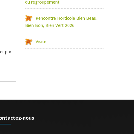
du regroupement
Rencontre Horticole Bien Beau,
Bien Bon, Bien Vert 2026
Visite
er par
ontactez-nous