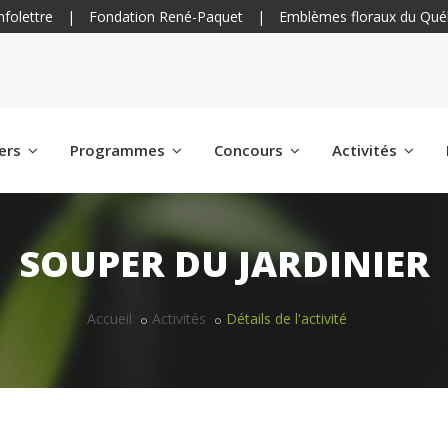
nfolettre
|
Fondation René-Paquet
|
Emblèmes floraux du Qué
iers
Programmes
Concours
Activités
SOUPER DU JARDINIER
Accueil
Activités
Détails de l'activité