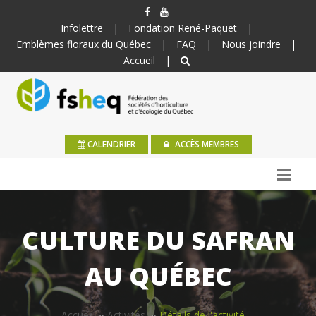
Infolettre
|
Fondation René-Paquet
|
Emblèmes floraux du Québec
|
FAQ
|
Nous joindre
|
Accueil
|
CALENDRIER
ACCÈS MEMBRES
CULTURE DU SAFRAN
AU QUÉBEC
Accueil
Activités
Détails de l'activité