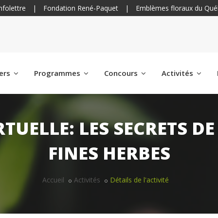
nfolettre
|
Fondation René-Paquet
|
Emblèmes floraux du Qué
iers
Programmes
Concours
Activités
TUELLE: LES SECRETS DE
FINES HERBES
Accueil
Activités
Détails de l'activité