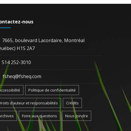
ontactez-nous
7665, boulevard Lacordaire, Montréal
Québec) H1S 2A7
514 252-3010
fsheq@fsheq.com
Accessibilité
Politique de confidentialité
Droits d’auteur et responsabilités
Crédits
Archives
Foire aux questions
Nous joindre