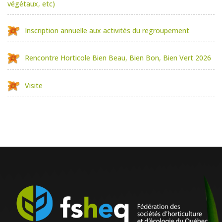
végétaux, etc)
Inscription annuelle aux activités du regroupement
Rencontre Horticole Bien Beau, Bien Bon, Bien Vert 2026
Visite