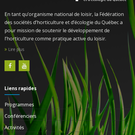
En tant qu’organisme national de loisir, la Fédération
des sociétés d’horticulture et d’écologie du Québec a
pour mission de soutenir le développement de
l’horticulture comme pratique active du loisir.
Lire plus
Liens rapides
Programmes
Conférenciers
Activités