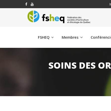
I
FSHEQ
Membres
Conférenc
SOINS DES O