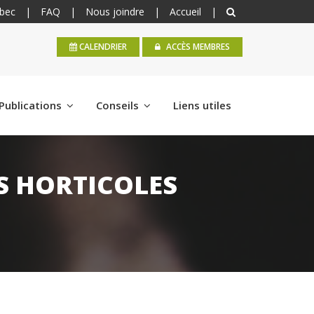
bec
|
FAQ
|
Nous joindre
|
Accueil
|
CALENDRIER
ACCÈS MEMBRES
Publications
Conseils
Liens utiles
S HORTICOLES