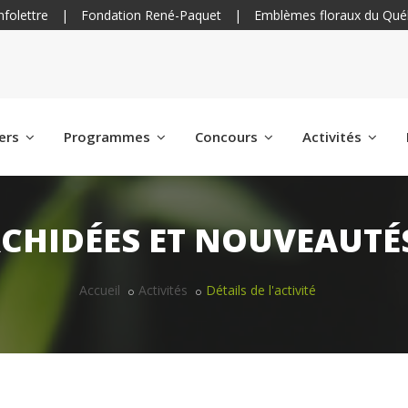
nfolettre
|
Fondation René-Paquet
|
Emblèmes floraux du Qué
iers
Programmes
Concours
Activités
RCHIDÉES ET NOUVEAUTÉ
Accueil
Activités
Détails de l'activité