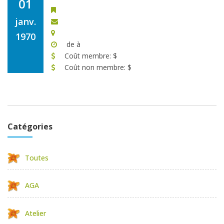
01
janv.
1970
de à
Coût membre: $
Coût non membre: $
Catégories
Toutes
AGA
Atelier