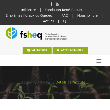
Infolettre
|
Fondation René-Paquet
|
Emblèmes floraux du Québec
|
FAQ
|
Nous joindre
|
Accueil
|
CALENDRIER
ACCÈS MEMBRES
Accueil
Activités
Détails de l'activité