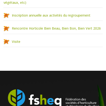
végétaux, etc)
Inscription annuelle aux activités du regroupement
Rencontre Horticole Bien Beau, Bien Bon, Bien Vert 2026
Visite