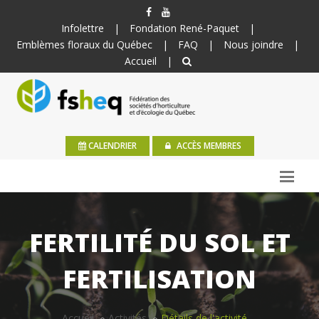
Infolettre
|
Fondation René-Paquet
|
Emblèmes floraux du Québec
|
FAQ
|
Nous joindre
|
Accueil
|
CALENDRIER
ACCÈS MEMBRES
FERTILITÉ DU SOL ET
FERTILISATION
Accueil
Activités
Détails de l'activité