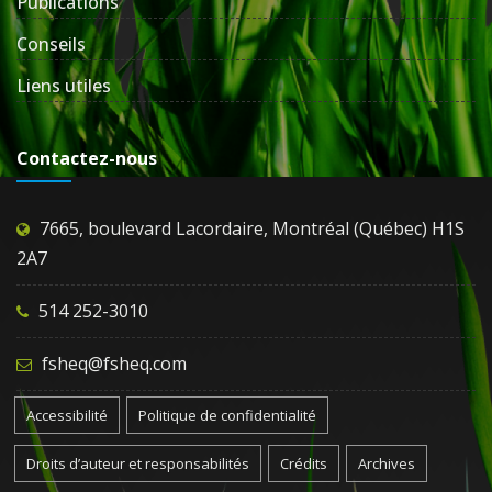
Publications
Conseils
Liens utiles
Contactez-nous
7665, boulevard Lacordaire, Montréal (Québec) H1S
2A7
514 252-3010
fsheq@fsheq.com
Accessibilité
Politique de confidentialité
Droits d’auteur et responsabilités
Crédits
Archives