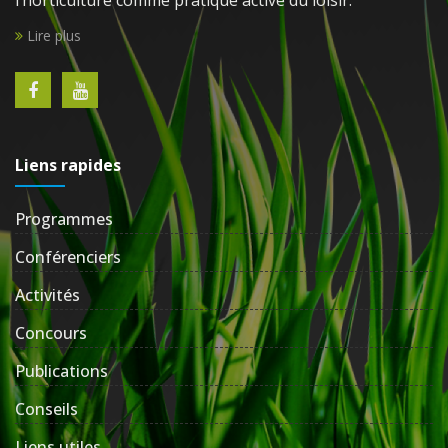
Lire plus
Liens rapides
Programmes
Conférenciers
Activités
Concours
Publications
Conseils
Liens utiles