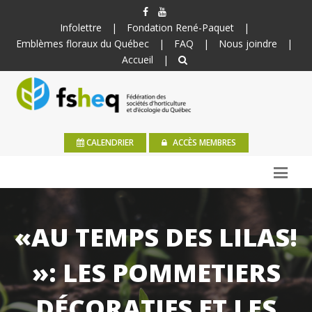
Infolettre
|
Fondation René-Paquet
|
Emblèmes floraux du Québec
|
FAQ
|
Nous joindre
|
Accueil
|
CALENDRIER
ACCÈS MEMBRES
«AU TEMPS DES LILAS!
»: LES POMMETIERS
DÉCORATIFS ET LES