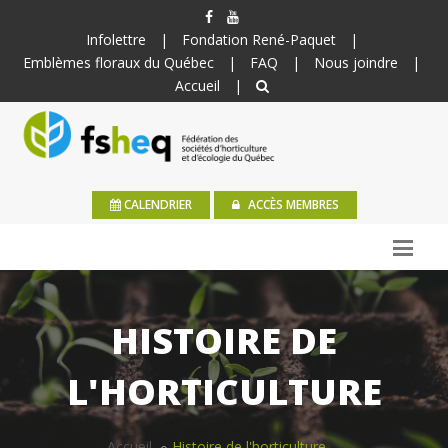
Infolettre
|
Fondation René-Paquet
|
Emblèmes floraux du Québec
|
FAQ
|
Nous joindre
|
Accueil
|
CALENDRIER
ACCÈS MEMBRES
HISTOIRE DE
L'HORTICULTURE
Accueil
Histoire de l'horticulture