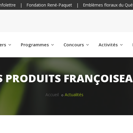
nfolettre
|
Fondation René-Paquet
|
Emblèmes floraux du Qué
iers
Programmes
Concours
Activités
S PRODUITS FRANÇOISE
Accueil
Actualités