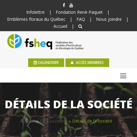
Infolettre
|
Fondation René-Paquet
|
Emblèmes floraux du Québec
|
FAQ
|
Nous joindre
|
Accueil
|
CALENDRIER
ACCÈS MEMBRES
DÉTAILS DE LA SOCIÉTÉ
Accueil
Nos sociétés
Détails de la société