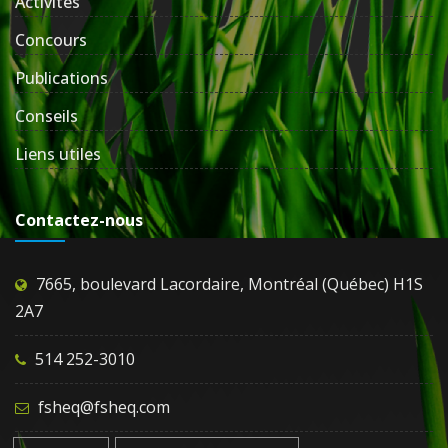
Activités
Concours
Publications
Conseils
Liens utiles
Contactez-nous
7665, boulevard Lacordaire, Montréal (Québec) H1S
2A7
514 252-3010
fsheq@fsheq.com