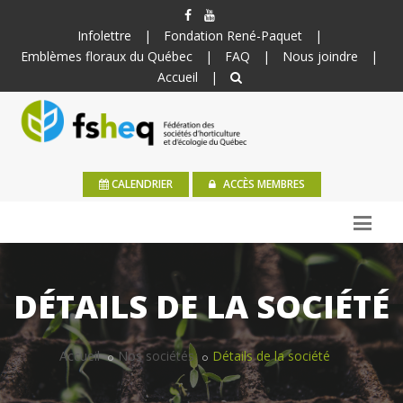
Infolettre
|
Fondation René-Paquet
|
Emblèmes floraux du Québec
|
FAQ
|
Nous joindre
|
Accueil
|
CALENDRIER
ACCÈS MEMBRES
DÉTAILS DE LA SOCIÉTÉ
Accueil
Nos sociétés
Détails de la société