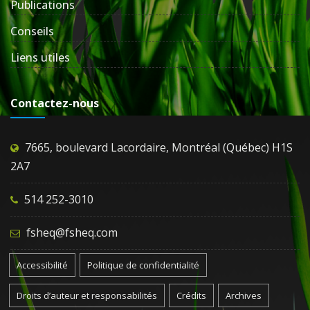
Publications
Conseils
Liens utiles
Contactez-nous
7665, boulevard Lacordaire, Montréal (Québec) H1S
2A7
514 252-3010
fsheq@fsheq.com
Accessibilité
Politique de confidentialité
Droits d’auteur et responsabilités
Crédits
Archives