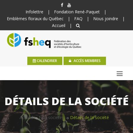
Infolettre
|
Fondation René-Paquet
|
Emblèmes floraux du Québec
|
FAQ
|
Nous joindre
|
Accueil
|
CALENDRIER
ACCÈS MEMBRES
DÉTAILS DE LA SOCIÉTÉ
Accueil
Nos sociétés
Détails de la société