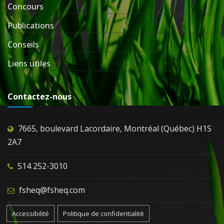
Concours
Publications
Conseils
Liens utiles
Contactez-nous
7665, boulevard Lacordaire, Montréal (Québec) H1S
2A7
514 252-3010
fsheq@fsheq.com
Accessibilité
Politique de confidentialité