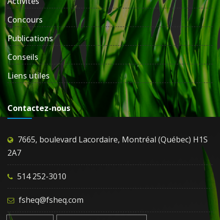
Activités
Concours
Publications
Conseils
Liens utiles
Contactez-nous
7665, boulevard Lacordaire, Montréal (Québec) H1S
2A7
514 252-3010
fsheq@fsheq.com