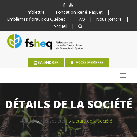
Infolettre
|
Fondation René-Paquet
|
Emblèmes floraux du Québec
|
FAQ
|
Nous joindre
|
Accueil
|
CALENDRIER
ACCÈS MEMBRES
DÉTAILS DE LA SOCIÉTÉ
Accueil
Nos sociétés
Détails de la société