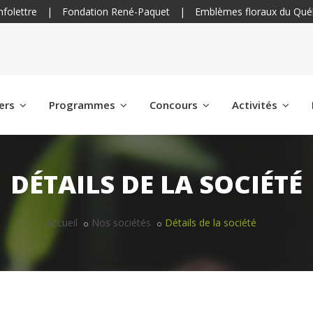
nfolettre
|
Fondation René-Paquet
|
Emblèmes floraux du Qué
iers
Programmes
Concours
Activités
DÉTAILS DE LA SOCIÉTÉ
Accueil
Nos sociétés
Détails de la société