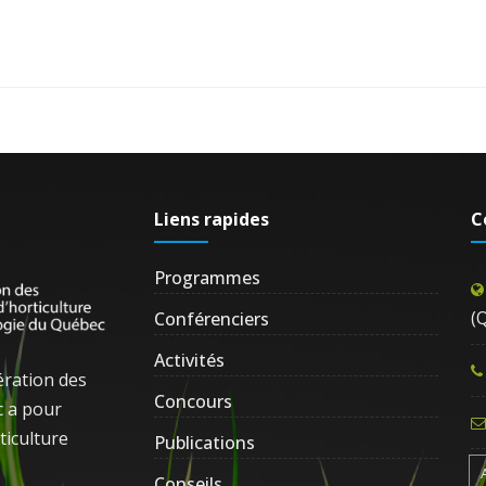
Liens rapides
C
Programmes
(
Conférenciers
Activités
ération des
Concours
c a pour
ticulture
Publications
Conseils