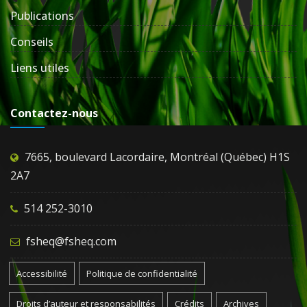
Publications
Conseils
Liens utiles
Contactez-nous
7665, boulevard Lacordaire, Montréal (Québec) H1S
2A7
514 252-3010
fsheq@fsheq.com
Accessibilité
Politique de confidentialité
Droits d’auteur et responsabilités
Crédits
Archives