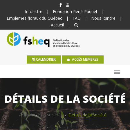
Infolettre
|
Fondation René-Paquet
|
Emblèmes floraux du Québec
|
FAQ
|
Nous joindre
|
Accueil
|
CALENDRIER
ACCÈS MEMBRES
DÉTAILS DE LA SOCIÉTÉ
Accueil
Nos sociétés
Détails de la société