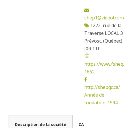
shep1@videotron.ca
1272, rue de la
Traverse LOCAL 3
Prévost, (Québec)
J0R 1T0
https://www.fsheq.c
1662
http://shepqc.ca/
Année de
fondation: 1994
Description de la société
CA