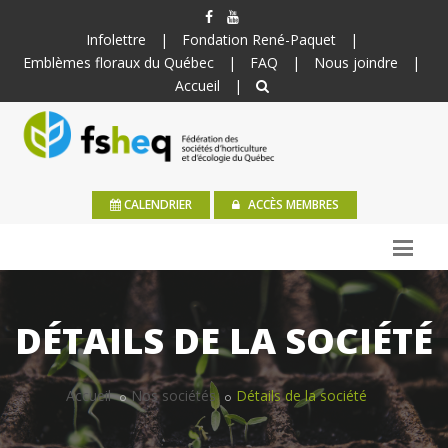
Infolettre
|
Fondation René-Paquet
|
Emblèmes floraux du Québec
|
FAQ
|
Nous joindre
|
Accueil
|
CALENDRIER
ACCÈS MEMBRES
DÉTAILS DE LA SOCIÉTÉ
Accueil
Nos sociétés
Détails de la société